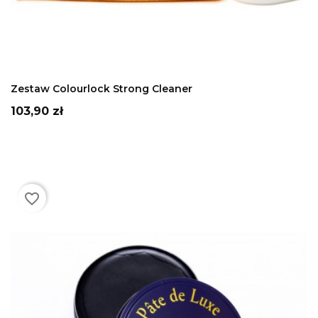
DODAJ DO KOSZYKA
Zestaw Colourlock Strong Cleaner
Cena
103,90 zł
favorite_border