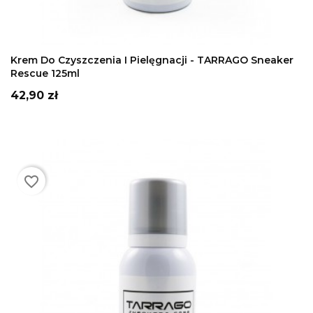
DODAJ DO KOSZYKA
Krem Do Czyszczenia I Pielęgnacji - TARRAGO Sneaker
Rescue 125ml
Cena
42,90 zł
favorite_border