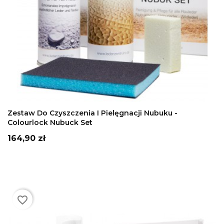
DODAJ DO KOSZYKA
Zestaw Do Czyszczenia I Pielęgnacji Nubuku -
Colourlock Nubuck Set
Cena
164,90 zł
favorite_border