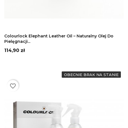
DODAJ DO KOSZYKA
Colourlock Elephant Leather Oil – Naturalny Olej Do
Pielęgnacji...
Cena
114,90 zł
OBECNIE BRAK NA STANIE
favorite_border