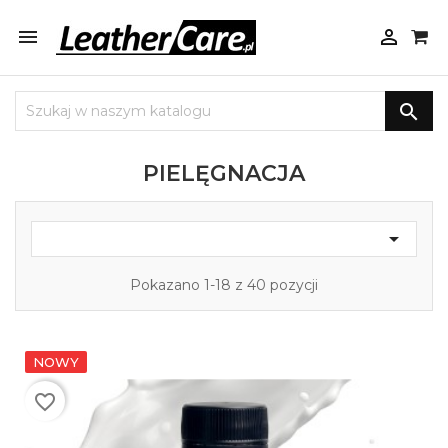



PIELĘGNACJA

Pokazano 1-18 z 40 pozycji
NOWY
favorite_border