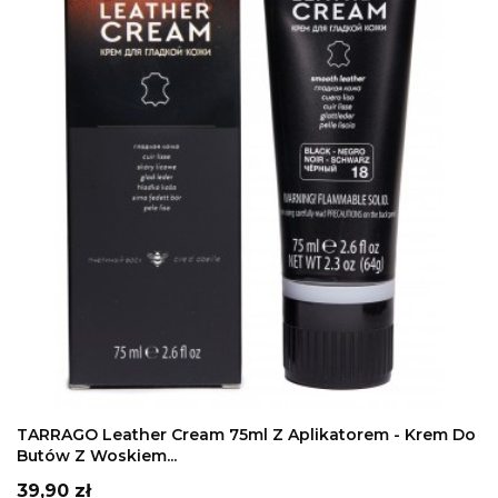
DODAJ DO KOSZYKA
TARRAGO Leather Cream 75ml Z Aplikatorem - Krem Do
Butów Z Woskiem...
Cena
39,90 zł