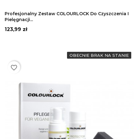
DODAJ DO KOSZYKA
Profesjonalny Zestaw COLOURLOCK Do Czyszczenia I
Pielęgnacji...
Cena
123,99 zł
OBECNIE BRAK NA STANIE
favorite_border