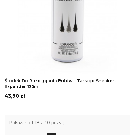
DODAJ DO KOSZYKA
Środek Do Rozciągania Butów - Tarrago Sneakers
Expander 125ml
Cena
43,90 zł
Pokazano 1-18 z 40 pozycji