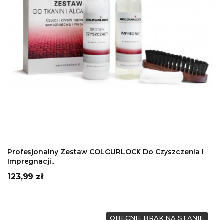
DODAJ DO KOSZYKA
Profesjonalny Zestaw COLOURLOCK Do Czyszczenia I
Impregnacji...
Cena
123,99 zł
OBECNIE BRAK NA STANIE