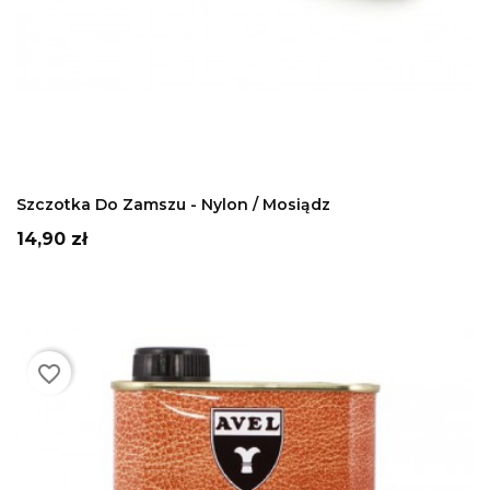
DODAJ DO KOSZYKA
Szczotka Do Zamszu - Nylon / Mosiądz
Cena
14,90 zł
favorite_border