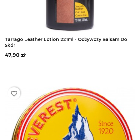
DODAJ DO KOSZYKA
Tarrago Leather Lotion 221ml - Odżywczy Balsam Do
Skór
Cena
47,90 zł
favorite_border