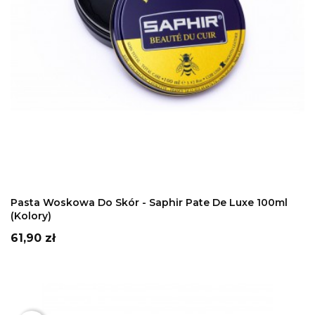
DODAJ DO KOSZYKA
Pasta Woskowa Do Skór - Saphir Pate De Luxe 100ml
(kolory)
Cena
61,90 zł