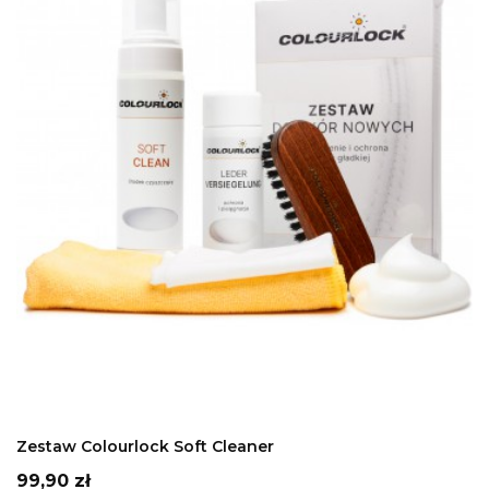
DODAJ DO KOSZYKA
Zestaw Colourlock Soft Cleaner
Cena
99,90 zł