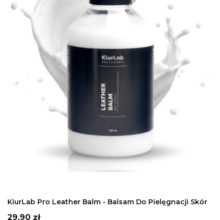
DODAJ DO KOSZYKA
KiurLab Pro Leather Balm - Balsam Do Pielęgnacji Skór
Cena
29,90 zł