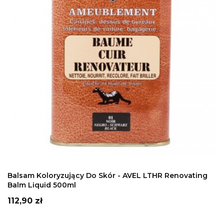
DODAJ DO KOSZYKA
Balsam Koloryzujący Do Skór - AVEL LTHR Renovating
Balm Liquid 500ml
Cena
112,90 zł