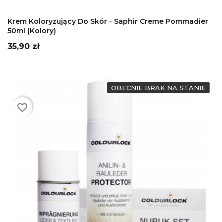
DODAJ DO KOSZYKA
Krem Koloryzujący Do Skór - Saphir Creme Pommadier
50ml (kolory)
Cena
35,90 zł
OBECNIE BRAK NA STANIE
favorite_border