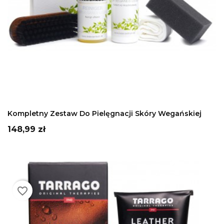
DODAJ DO KOSZYKA
Kompletny Zestaw Do Pielęgnacji Skóry Wegańskiej
Cena
148,99 zł
favorite_border