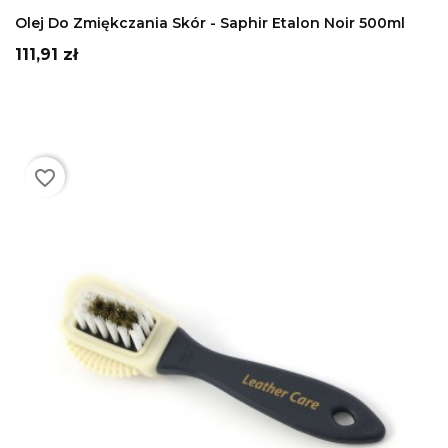
DODAJ DO KOSZYKA
Olej Do Zmiękczania Skór - Saphir Etalon Noir 500ml
Cena
111,91 zł
favorite_border