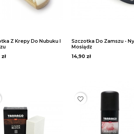
DAJ DO KOSZYKA
DODAJ DO KOSZYKA
tka Z Krepy Do Nubuku I
Szczotka Do Zamszu - Ny
zu
Mosiądz
Cena
 zł
14,90 zł
favorite_border