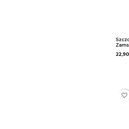
DO
Szczo
Zams
Cena
22,90
favorite_border