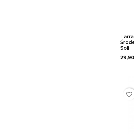
DO
Tarra
Środ
Soli
Cena
29,90
favorite_border