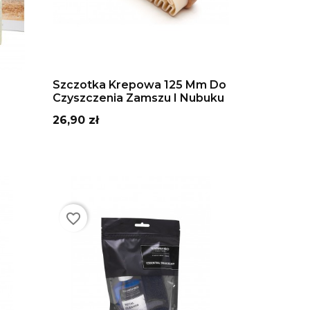
DODAJ DO KOSZYKA
Szczotka Krepowa 125 Mm Do
Czyszczenia Zamszu I Nubuku
Cena
26,90 zł
favorite_border