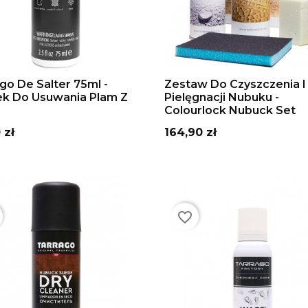
DAJ DO KOSZYKA
DODAJ DO KOSZYKA
go De Salter 75ml -
Zestaw Do Czyszczenia I
ek Do Usuwania Plam Z
Pielęgnacji Nubuku -
Colourlock Nubuck Set
Cena
 zł
164,90 zł
favorite_border