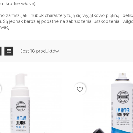
 (krótkie włosie).
o zamsz, jak i nubuk charakteryzują się wyjątkowo piękną i delika
. Są jednak bardziej podatne na zabrudzenia, uszkodzenia i wil
wacji.
Jest 18 produktów.
favorite_border