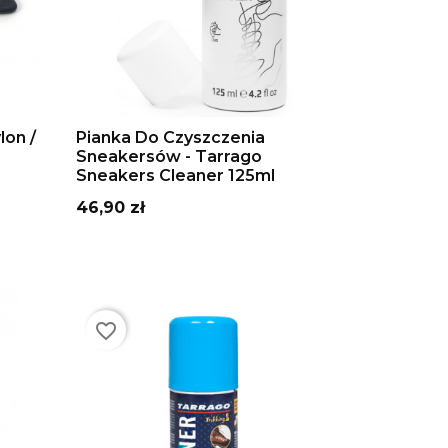
DODAJ DO KOSZYKA
lon /
Pianka Do Czyszczenia
Sneakersów - Tarrago
Sneakers Cleaner 125ml
Cena
46,90 zł
favorite_border