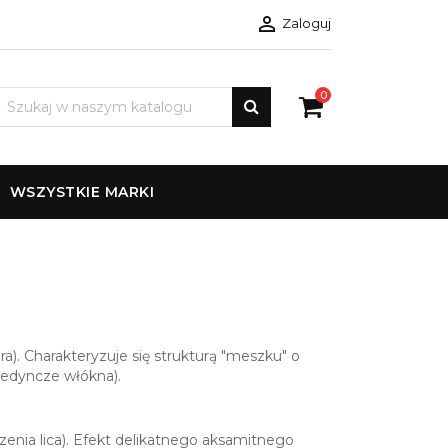

Zaloguj
0
WSZYSTKIE MARKI
a). Charakteryzuje się strukturą "meszku" o
jedyncze włókna).
zenia lica). Efekt delikatnego aksamitnego