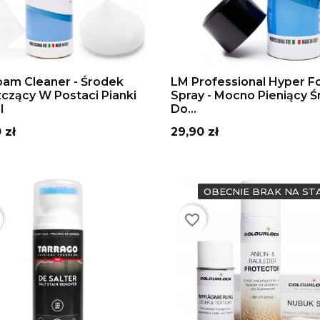
DAJ DO KOSZYKA
DODAJ DO KOSZYKA
am Cleaner - Środek
LM Professional Hyper 
czący W Postaci Pianki
Spray - Mocno Pieniący 
l
Do...
Cena
 zł
29,90 zł
OBECNIE BRAK NA ST
favorite_border