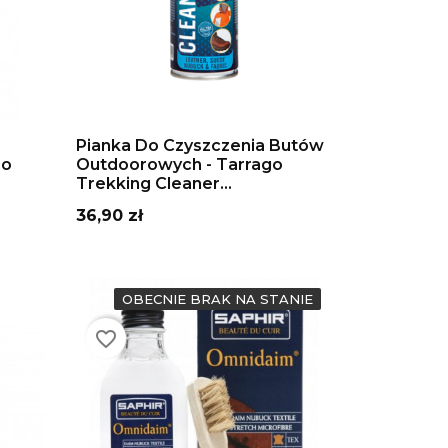
DODAJ DO KOSZYKA
Pianka Do Czyszczenia Butów
oo
Outdoorowych - Tarrago
Trekking Cleaner...
Cena
36,90 zł
OBECNIE BRAK NA STANIE
favorite_border