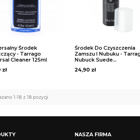
DAJ DO KOSZYKA
DODAJ DO KOSZYKA
rsalny Środek
Środek Do Czyszczenia
czący - Tarrago
Zamszu I Nubuku - Tarra
rsal Cleaner 125ml
Nubuck Suede...
Cena
 zł
24,90 zł
zano 1-18 z 18 pozycji
DUKTY
NASZA FIRMA