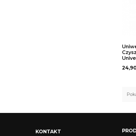
DO
Uniwe
Czysz
Unive
Cena
24,90
Poka
PRO
KONTAKT