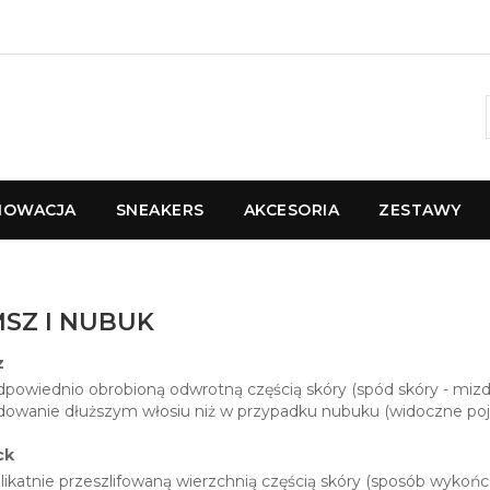
NOWACJA
SNEAKERS
AKCESORIA
ZESTAWY
SZ I NUBUK
z
dpowiednio obrobioną odwrotną częścią skóry (spód skóry - mizdr
owanie dłuższym włosiu niż w przypadku nubuku (widoczne po
ck
elikatnie przeszlifowaną wierzchnią częścią skóry (sposób wykońc