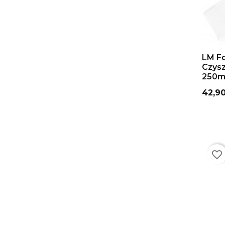
DO
LM Fo
Czysz
250m
Cena
42,90
favorite_border