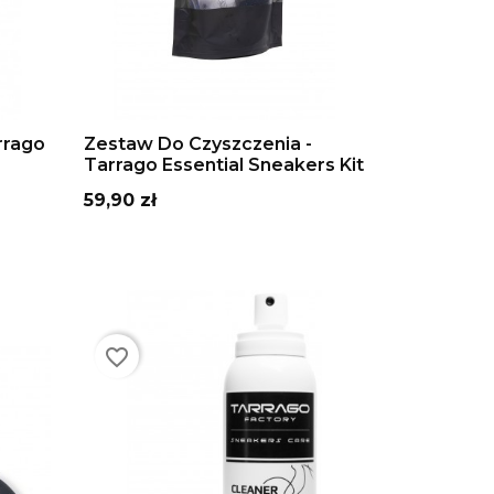
DODAJ DO KOSZYKA
rrago
Zestaw Do Czyszczenia -
Tarrago Essential Sneakers Kit
Cena
59,90 zł
favorite_border