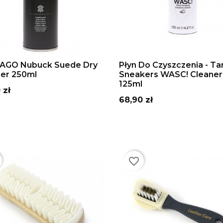
DAJ DO KOSZYKA
DODAJ DO KOSZYKA
AGO Nubuck Suede Dry
Płyn Do Czyszczenia - Ta
ner 250ml
Sneakers WASC! Cleaner
125ml
 zł
Cena
68,90 zł
favorite_border