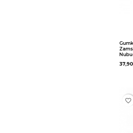
DO
Gumk
Zamsz
Nubuc
Cena
37,90
favorite_border