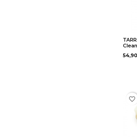
DO
TARR
Clea
Cena
54,90
favorite_border