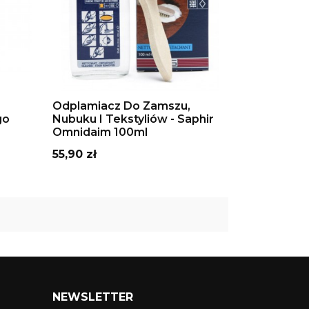
DODAJ DO KOSZYKA
Odplamiacz Do Zamszu,
go
Nubuku I Tekstyliów - Saphir
Omnidaim 100ml
Cena
55,90 zł
NEWSLETTER