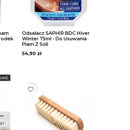
DODAJ DO KOSZYKA
Foam
Odsalacz SAPHIR BDC Hiver
Środek
Winter 75ml - Do Usuwania
Plam Z Soli
Cena
54,90 zł
ANIE
favorite_border