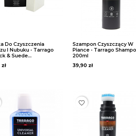
DAJ DO KOSZYKA
DODAJ DO KOSZYKA
a Do Czyszczenia
Szampon Czyszczący W
u I Nubuku - Tarrago
Piance - Tarrago Shamp
k & Suede...
200ml
Cena
 zł
39,90 zł
favorite_border