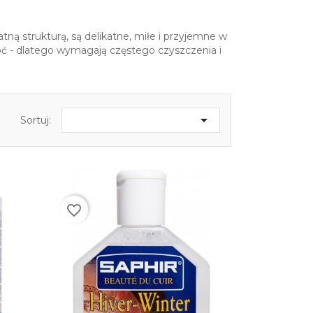
tną strukturą, są delikatne, miłe i przyjemne w
goć - dlatego wymagają częstego czyszczenia i

Sortuj:
favorite_border