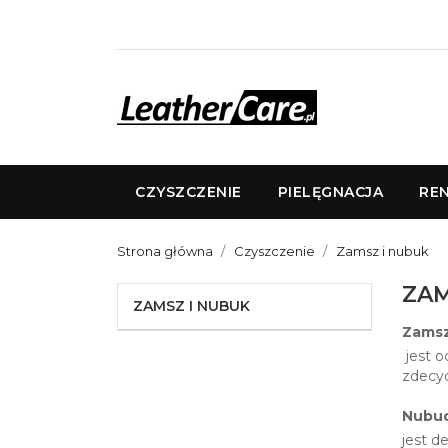
CZYSZCZENIE
PIELĘGNACJA
RE
Strona główna
Czyszczenie
Zamsz i nubuk
ZAM
ZAMSZ I NUBUK
Zams
jest o
zdecyd
Nubu
jest d