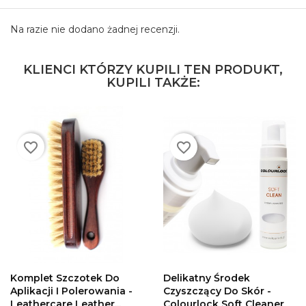
Na razie nie dodano żadnej recenzji.
KLIENCI KTÓRZY KUPILI TEN PRODUKT,
KUPILI TAKŻE:
favorite_border
favorite_border
DODAJ DO
DODAJ DO
KOSZYKA
KOSZYKA
Komplet Szczotek Do
Delikatny Środek
Aplikacji I Polerowania -
Czyszczący Do Skór -
Leathercare Leather...
Colourlock Soft Cleaner