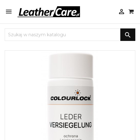


