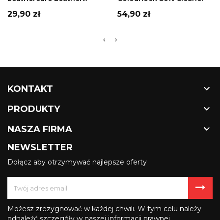
Cena
Cena
29,90 zł
54,90 zł

KONTAKT

PRODUKTY

NASZA FIRMA
NEWSLETTER
Dołącz aby otrzymywać najlepsze oferty
Możesz zrezygnować w każdej chwili. W tym celu należy
odnaleźć szczegóły w naszej informacji prawnej.