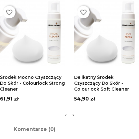
favorite_border
favorite_border
DODAJ DO KOSZYKA
DODAJ DO KOSZYKA
Środek Mocno Czyszczący
Delikatny Środek
Do Skór - Colourlock Strong
Czyszczący Do Skór -
Cleaner
Colourlock Soft Cleaner
Cena
Cena
61,91 zł
54,90 zł
Komentarze (0)