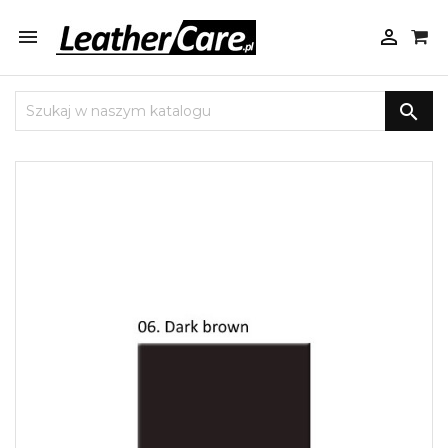


