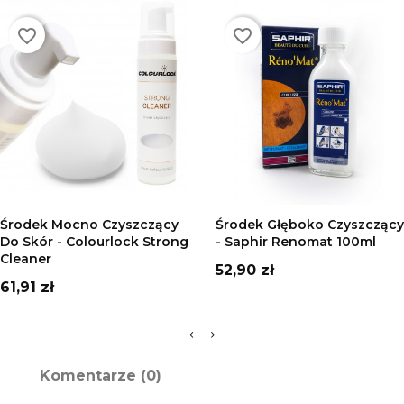
favorite_border
favorite_border
DODAJ DO KOSZYKA
DODAJ DO KOSZYKA
Środek Mocno Czyszczący
Środek Głęboko Czyszczący
Do Skór - Colourlock Strong
- Saphir Renomat 100ml
Cleaner
Cena
52,90 zł
Cena
61,91 zł
Komentarze (0)