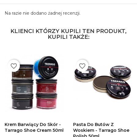
Na razie nie dodano żadnej recenzji.
KLIENCI KTÓRZY KUPILI TEN PRODUKT,
KUPILI TAKŻE:
favorite_border
favorite_border
DODAJ DO
DODAJ DO
KOSZYKA
KOSZYKA
Krem Barwiący Do Skór -
Pasta Do Butów Z
Tarrago Shoe Cream 50ml
Woskiem - Tarrago Shoe
Polish 50ml