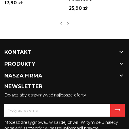
Cena
17,90 zł
Cena
25,90 zł

KONTAKT

PRODUKTY

NASZA FIRMA
NEWSLETTER
Dołącz aby otrzymywać najlepsze oferty
Możesz zrezygnować w każdej chwili. W tym celu należy
odnaleźć szczegóły w naszej informacji prawnej.