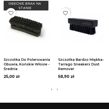
OBECNIE BRAK NA
STANIE
favorite_border
favorite_border
DODAJ DO
DODAJ DO
KOSZYKA
KOSZYKA
Szczotka Do Polerowania
Szczotka Bardzo Miękka-
Obuwia, Końskie Włosie -
Tarrago Sneakers Dust
Średnia
Remover
Cena
Cena
25,00 zł
58,90 zł