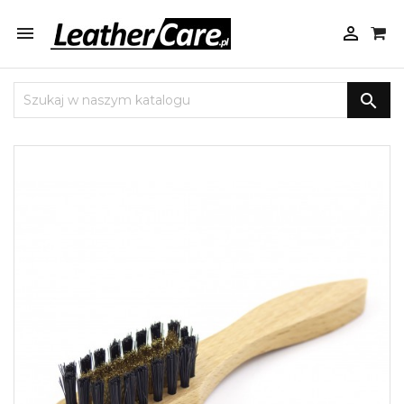


