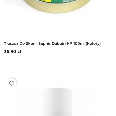
DODAJ DO KOSZYKA
Tłuszcz Do Skór - Saphir Dubbin HP 100ml (kolory)
Cena
36,90 zł
favorite_border