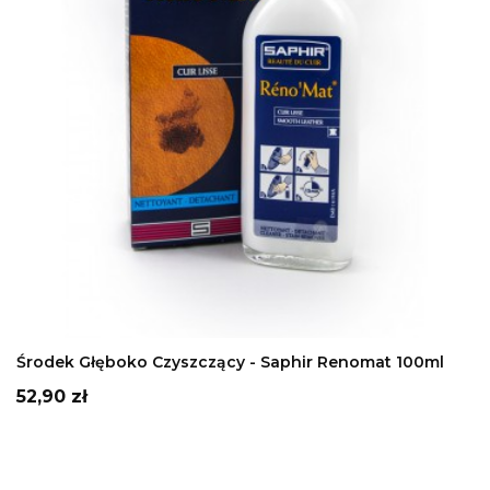
DODAJ DO KOSZYKA
Środek Głęboko Czyszczący - Saphir Renomat 100ml
Cena
52,90 zł