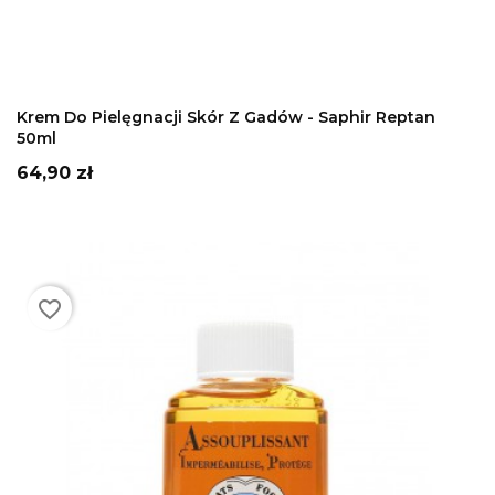
DODAJ DO KOSZYKA
Krem Do Pielęgnacji Skór Z Gadów - Saphir Reptan
50ml
Cena
64,90 zł
favorite_border