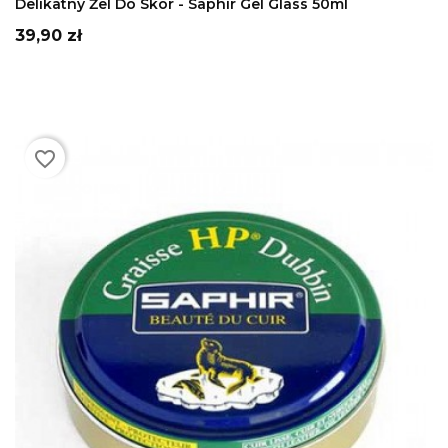
Delikatny Żel Do Skór - Saphir Gel Glass 50ml
Cena
39,90 zł
favorite_border