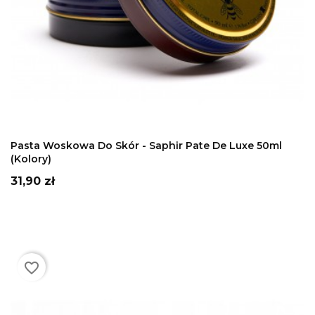
DODAJ DO KOSZYKA
Pasta Woskowa Do Skór - Saphir Pate De Luxe 50ml
(kolory)
Cena
31,90 zł
favorite_border