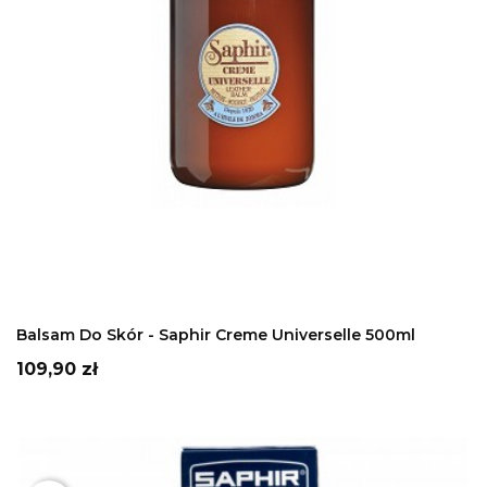
DODAJ DO KOSZYKA
Balsam Do Skór - Saphir Creme Universelle 500ml
Cena
109,90 zł