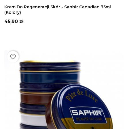
DODAJ DO KOSZYKA
Krem Do Regeneracji Skór - Saphir Canadian 75ml
(kolory)
Cena
45,90 zł
favorite_border