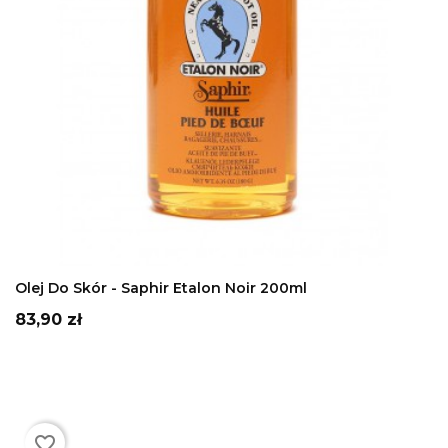
DODAJ DO KOSZYKA
Olej Do Skór - Saphir Etalon Noir 200ml
Cena
83,90 zł
favorite_border