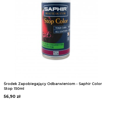
DODAJ DO KOSZYKA
Środek Zapobiegający Odbarwieniom - Saphir Color
Stop 150ml
Cena
56,90 zł