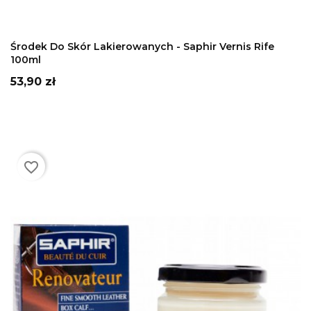
DODAJ DO KOSZYKA
Środek Do Skór Lakierowanych - Saphir Vernis Rife
100ml
Cena
53,90 zł
favorite_border