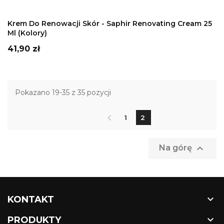
DODAJ DO KOSZYKA
Krem Do Renowacji Skór - Saphir Renovating Cream 25
Ml (kolory)
Cena
41,90 zł
Pokazano 19-35 z 35 pozycji
1
2

Na górę

KONTAKT

PRODUKTY