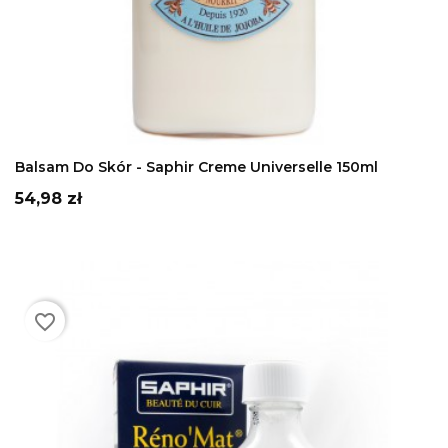
DODAJ DO KOSZYKA
Balsam Do Skór - Saphir Creme Universelle 150ml
Cena
54,98 zł
favorite_border