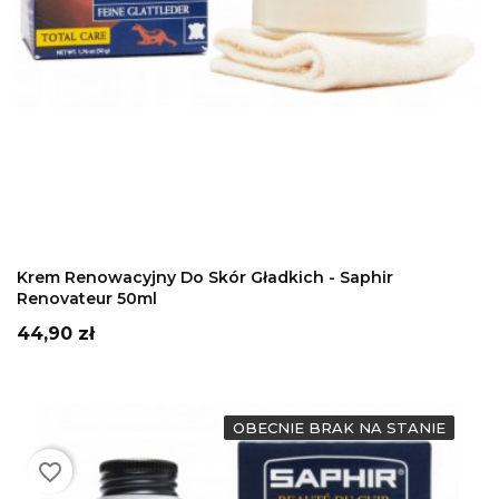
DODAJ DO KOSZYKA
Krem Renowacyjny Do Skór Gładkich - Saphir
Renovateur 50ml
Cena
44,90 zł
OBECNIE BRAK NA STANIE
favorite_border