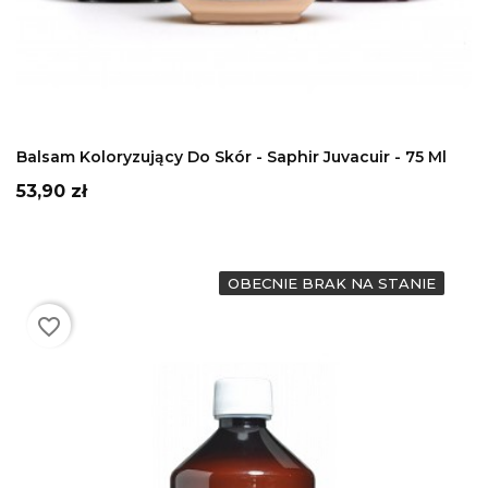
DODAJ DO KOSZYKA
Balsam Koloryzujący Do Skór - Saphir Juvacuir - 75 Ml
Cena
53,90 zł
OBECNIE BRAK NA STANIE
favorite_border