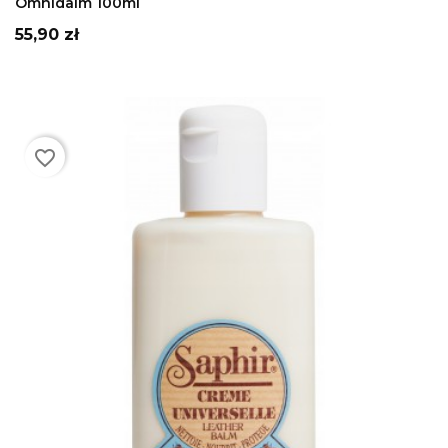
Omnidaim 100ml
Cena
55,90 zł
favorite_border