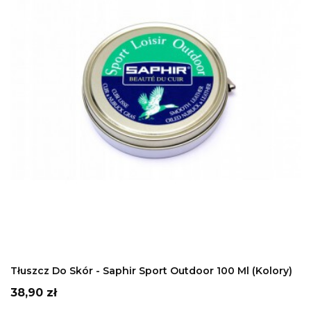
DODAJ DO KOSZYKA
Tłuszcz Do Skór - Saphir Sport Outdoor 100 Ml (kolory)
Cena
38,90 zł