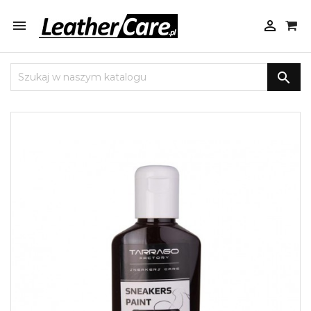


