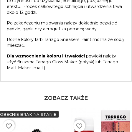
tę czynność do uzyskania jednolitego, pożądanego
efektu. Proces całkowitego schnięcia i utwardzenia trwa
około 12 godzi.
Po zakończeniu malowania należy dokładnie oczyścić
pędzle, gąbki czy aerograf za pomocą wody.
Różne kolory farb
Tarrago Sneakers Paint
można ze sobą
mieszać.
Dla wzmocnienia koloru i trwałości
powłoki należy
użyć finishera
Tarrago Gloss Maker
(połysk) lub
Tarrago
Matt Maker
(matt).
ZOBACZ TAKŻE
OBECNIE BRAK NA STANIE
favorite_border
favorite_border