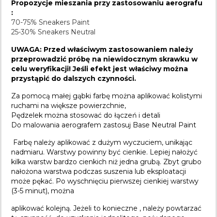
Propozycje mieszania przy zastosowaniu aerografu
:
70-75% Sneakers Paint
25-30% Sneakers Neutral
UWAGA: Przed właściwym zastosowaniem należy
przeprowadzić próbę na niewidocznym skrawku w
celu weryfikacji! Jeśli efekt jest właściwy można
przystąpić do dalszych czynności.
Za pomocą małej gąbki farbę można aplikować kolistymi
ruchami na większe powierzchnie,
Pędzelek można stosować do łączeń i detali
Do malowania aerografem zastosuj
Base Neutral Paint
Farbę należy aplikować z dużym wyczuciem, unikając
nadmiaru. Warstwy powinny być cienkie. Lepiej nałożyć
kilka warstw bardzo cienkich niż jedna grubą. Zbyt grubo
nałożona warstwa podczas suszenia lub eksploatacji
może pękać. Po wyschnięciu pierwszej cienkiej warstwy
(3-5 minut), można
aplikować kolejną. Jeżeli to konieczne , należy powtarzać