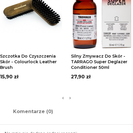
DODAJ DO KOSZYKA
DODAJ DO KOSZYKA
Szczotka Do Czyszczenia
Silny Zmywacz Do Skór -
Skór - Colourlock Leather
TARRAGO Super Deglazer
Brush
Conditioner 50ml
Cena
Cena
15,90 zł
27,90 zł
Komentarze (0)