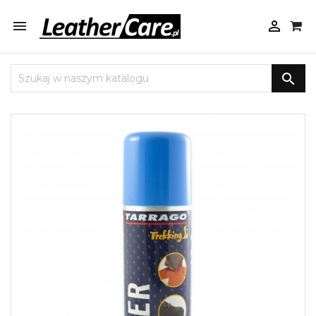


