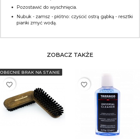
Pozostawić do wyschnięcia.
Nubuk - zamsz - płótno: czyścić ostrą gąbką - resztki
pianki zmyć wodą.
ZOBACZ TAKŻE
OBECNIE BRAK NA STANIE
favorite_border
favorite_border