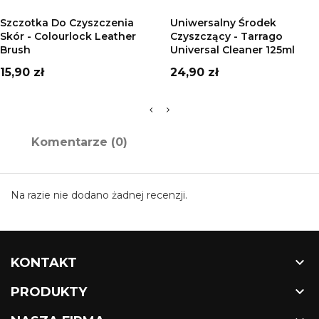
DODAJ DO KOSZYKA
DODAJ DO KOSZYKA
Szczotka Do Czyszczenia
Uniwersalny Środek
Skór - Colourlock Leather
Czyszczący - Tarrago
Brush
Universal Cleaner 125ml
Cena
Cena
15,90 zł
24,90 zł
Komentarze (0)
Na razie nie dodano żadnej recenzji.

KONTAKT

PRODUKTY